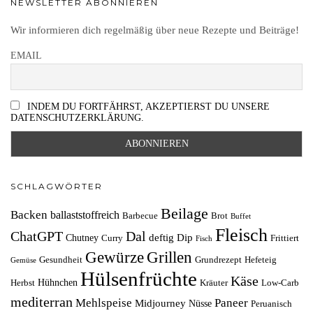
NEWSLETTER ABONNIEREN
Wir informieren dich regelmäßig über neue Rezepte und Beiträge!
EMAIL
INDEM DU FORTFÄHRST, AKZEPTIERST DU UNSERE
DATENSCHUTZERKLÄRUNG.
SCHLAGWÖRTER
Beilage
Backen
ballaststoffreich
Barbecue
Brot
Buffet
Fleisch
ChatGPT
Dal
deftig
Dip
Chutney
Curry
Frittiert
Fisch
Grillen
Gewürze
Gesundheit
Grundrezept
Hefeteig
Gemüse
Hülsenfrüchte
Käse
Hühnchen
Herbst
Kräuter
Low-Carb
mediterran
Mehlspeise
Paneer
Midjourney
Nüsse
Peruanisch