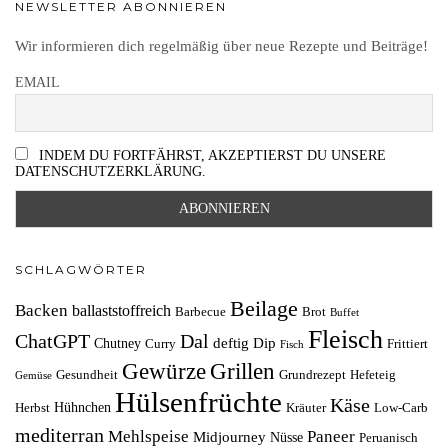
NEWSLETTER ABONNIEREN
Wir informieren dich regelmäßig über neue Rezepte und Beiträge!
EMAIL
INDEM DU FORTFÄHRST, AKZEPTIERST DU UNSERE
DATENSCHUTZERKLÄRUNG.
SCHLAGWÖRTER
Beilage
Backen
ballaststoffreich
Barbecue
Brot
Buffet
Fleisch
ChatGPT
Dal
deftig
Dip
Chutney
Curry
Frittiert
Fisch
Grillen
Gewürze
Gesundheit
Grundrezept
Hefeteig
Gemüse
Hülsenfrüchte
Käse
Hühnchen
Herbst
Kräuter
Low-Carb
mediterran
Mehlspeise
Paneer
Midjourney
Nüsse
Peruanisch