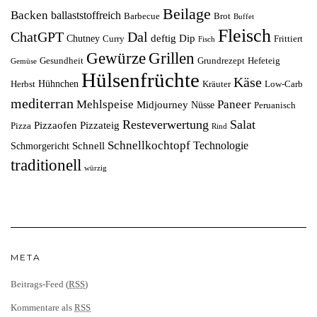
Beilage
Backen
ballaststoffreich
Barbecue
Brot
Buffet
Fleisch
ChatGPT
Dal
deftig
Dip
Chutney
Curry
Frittiert
Fisch
Grillen
Gewürze
Gesundheit
Grundrezept
Hefeteig
Gemüse
Hülsenfrüchte
Käse
Hühnchen
Herbst
Kräuter
Low-Carb
mediterran
Mehlspeise
Paneer
Midjourney
Nüsse
Peruanisch
Resteverwertung
Salat
Pizzaofen
Pizzateig
Pizza
Rind
Schnellkochtopf
Technologie
Schnell
Schmorgericht
traditionell
würzig
META
Beitrags-Feed (
RSS
)
Kommentare als
RSS