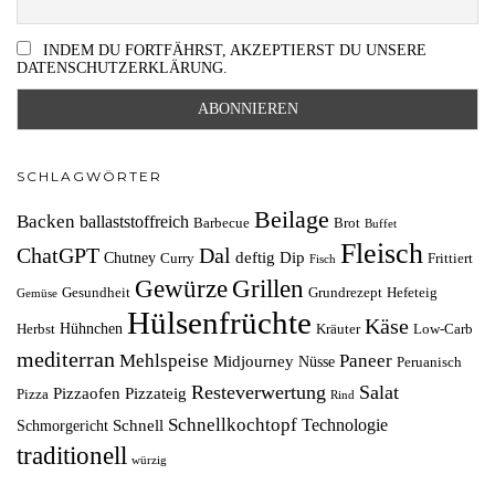
INDEM DU FORTFÄHRST, AKZEPTIERST DU UNSERE
DATENSCHUTZERKLÄRUNG.
SCHLAGWÖRTER
Beilage
Backen
ballaststoffreich
Barbecue
Brot
Buffet
Fleisch
ChatGPT
Dal
deftig
Dip
Chutney
Curry
Frittiert
Fisch
Grillen
Gewürze
Gesundheit
Grundrezept
Hefeteig
Gemüse
Hülsenfrüchte
Käse
Hühnchen
Herbst
Kräuter
Low-Carb
mediterran
Mehlspeise
Paneer
Midjourney
Nüsse
Peruanisch
Resteverwertung
Salat
Pizzaofen
Pizzateig
Pizza
Rind
Schnellkochtopf
Technologie
Schnell
Schmorgericht
traditionell
würzig