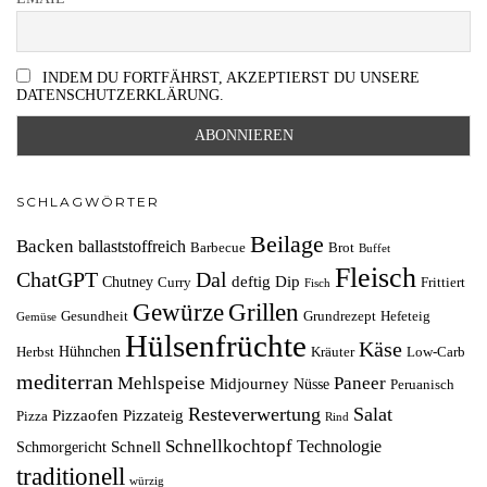
INDEM DU FORTFÄHRST, AKZEPTIERST DU UNSERE
DATENSCHUTZERKLÄRUNG.
SCHLAGWÖRTER
Beilage
Backen
ballaststoffreich
Barbecue
Brot
Buffet
Fleisch
ChatGPT
Dal
deftig
Dip
Chutney
Curry
Frittiert
Fisch
Grillen
Gewürze
Gesundheit
Grundrezept
Hefeteig
Gemüse
Hülsenfrüchte
Käse
Hühnchen
Herbst
Kräuter
Low-Carb
mediterran
Mehlspeise
Paneer
Midjourney
Nüsse
Peruanisch
Resteverwertung
Salat
Pizzaofen
Pizzateig
Pizza
Rind
Schnellkochtopf
Technologie
Schnell
Schmorgericht
traditionell
würzig