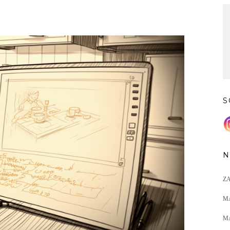
S
N
Z
M
M