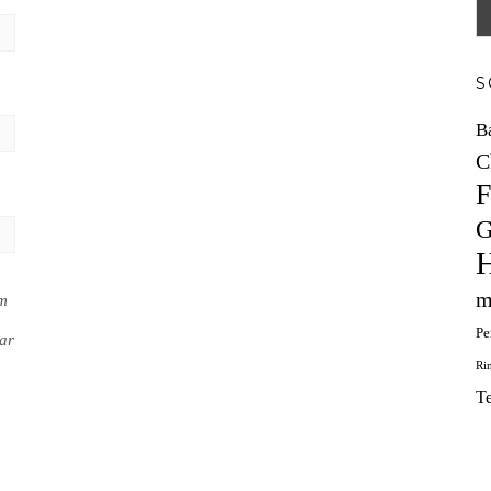
S
B
C
F
G
H
m
em
Pe
ar
Ri
T