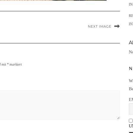
I
R
IN
NEXT IMAGE
A
No
d mit
*
markiert
N
Wi
Be
E
U