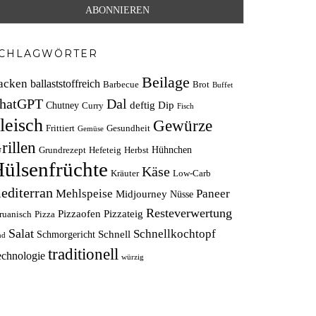
CHLAGWÖRTER
Beilage
acken
ballaststoffreich
Barbecue
Brot
Buffet
hatGPT
Dal
deftig
Dip
Chutney
Curry
Fisch
leisch
Gewürze
Frittiert
Gesundheit
Gemüse
rillen
Hühnchen
Grundrezept
Hefeteig
Herbst
ülsenfrüchte
Käse
Kräuter
Low-Carb
editerran
Mehlspeise
Paneer
Midjourney
Nüsse
Resteverwertung
Pizzaofen
Pizzateig
ruanisch
Pizza
Salat
Schnellkochtopf
Schnell
Schmorgericht
nd
traditionell
echnologie
würzig