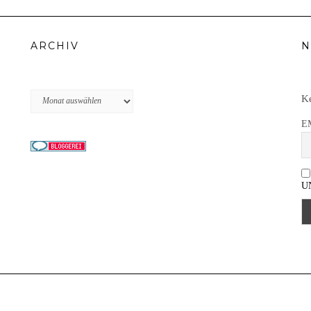
ARCHIV
N
Archiv
Ke
E
U