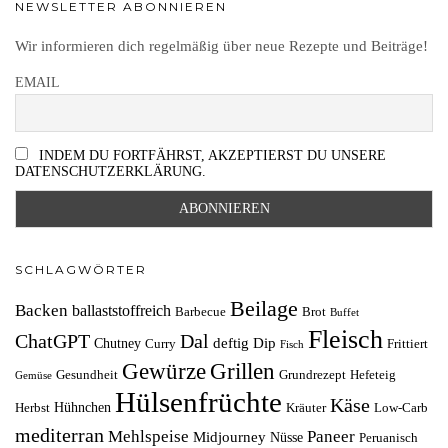
NEWSLETTER ABONNIEREN
Wir informieren dich regelmäßig über neue Rezepte und Beiträge!
EMAIL
INDEM DU FORTFÄHRST, AKZEPTIERST DU UNSERE
DATENSCHUTZERKLÄRUNG.
SCHLAGWÖRTER
Beilage
Backen
ballaststoffreich
Barbecue
Brot
Buffet
Fleisch
ChatGPT
Dal
deftig
Dip
Chutney
Curry
Frittiert
Fisch
Grillen
Gewürze
Gesundheit
Grundrezept
Hefeteig
Gemüse
Hülsenfrüchte
Käse
Hühnchen
Herbst
Kräuter
Low-Carb
mediterran
Mehlspeise
Paneer
Midjourney
Nüsse
Peruanisch