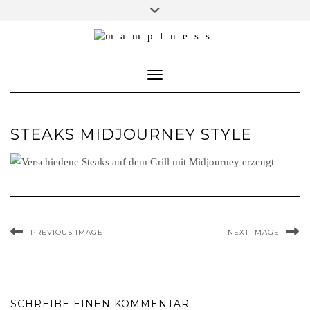
Skip
Toggle
header
to
ÜBER MAMPFNESS
content
IMPRESSUM
Toggle Navigation
DATENSCHUTZ
NEWSLETTER ABONNIEREN
STEAKS MIDJOURNEY STYLE
PREVIOUS IMAGE
NEXT IMAGE
SCHREIBE EINEN KOMMENTAR