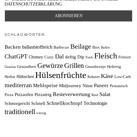
DATENSCHUTZERKLÄRUNG.
SCHLAGWÖRTER
Beilage
Backen
ballaststoffreich
Barbecue
Brot
Buffet
Fleisch
ChatGPT
Dal
deftig
Dip
Chutney
Curry
Frittiert
Fisch
Grillen
Gewürze
Gesundheit
Grundrezept
Hefeteig
Gemüse
Hülsenfrüchte
Käse
Hühnchen
Herbst
Kräuter
Low-Carb
mediterran
Mehlspeise
Paneer
Midjourney
Nüsse
Peruanisch
Resteverwertung
Salat
Pizzaofen
Pizzateig
Pizza
Rind
Schnellkochtopf
Technologie
Schnell
Schmorgericht
traditionell
würzig