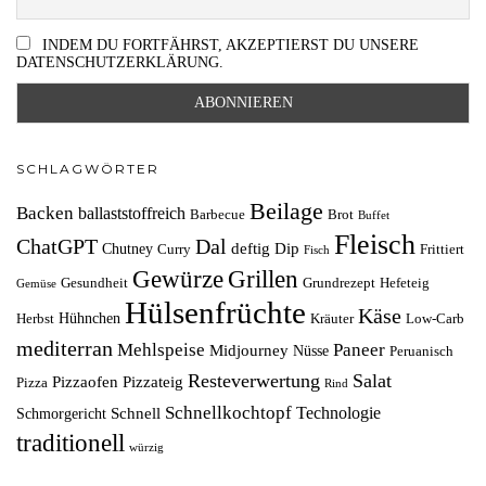
INDEM DU FORTFÄHRST, AKZEPTIERST DU UNSERE
DATENSCHUTZERKLÄRUNG.
SCHLAGWÖRTER
Beilage
Backen
ballaststoffreich
Barbecue
Brot
Buffet
Fleisch
ChatGPT
Dal
deftig
Dip
Chutney
Curry
Frittiert
Fisch
Grillen
Gewürze
Gesundheit
Grundrezept
Hefeteig
Gemüse
Hülsenfrüchte
Käse
Hühnchen
Herbst
Kräuter
Low-Carb
mediterran
Mehlspeise
Paneer
Midjourney
Nüsse
Peruanisch
Resteverwertung
Salat
Pizzaofen
Pizzateig
Pizza
Rind
Schnellkochtopf
Technologie
Schnell
Schmorgericht
traditionell
würzig