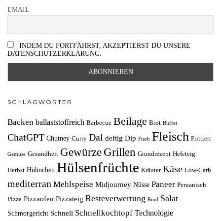
EMAIL
INDEM DU FORTFÄHRST, AKZEPTIERST DU UNSERE
DATENSCHUTZERKLÄRUNG.
SCHLAGWÖRTER
Beilage
Backen
ballaststoffreich
Barbecue
Brot
Buffet
Fleisch
ChatGPT
Dal
deftig
Dip
Chutney
Curry
Frittiert
Fisch
Grillen
Gewürze
Gesundheit
Grundrezept
Hefeteig
Gemüse
Hülsenfrüchte
Käse
Hühnchen
Herbst
Kräuter
Low-Carb
mediterran
Mehlspeise
Paneer
Midjourney
Nüsse
Peruanisch
Resteverwertung
Salat
Pizzaofen
Pizzateig
Pizza
Rind
Schnellkochtopf
Technologie
Schnell
Schmorgericht