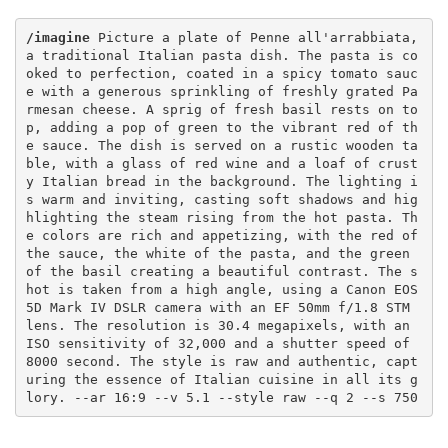
/imagine
 Picture a plate of Penne all'arrabbiata, 
a traditional Italian pasta dish. The pasta is co
oked to perfection, coated in a spicy tomato sauc
e with a generous sprinkling of freshly grated Pa
rmesan cheese. A sprig of fresh basil rests on to
p, adding a pop of green to the vibrant red of th
e sauce. The dish is served on a rustic wooden ta
ble, with a glass of red wine and a loaf of crust
y Italian bread in the background. The lighting i
s warm and inviting, casting soft shadows and hig
hlighting the steam rising from the hot pasta. Th
e colors are rich and appetizing, with the red of 
the sauce, the white of the pasta, and the green 
of the basil creating a beautiful contrast. The s
hot is taken from a high angle, using a Canon EOS 
5D Mark IV DSLR camera with an EF 50mm f/1.8 STM 
lens. The resolution is 30.4 megapixels, with an 
ISO sensitivity of 32,000 and a shutter speed of 
8000 second. The style is raw and authentic, capt
uring the essence of Italian cuisine in all its g
lory. --ar 16:9 --v 5.1 --style raw --q 2 --s 750