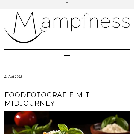
Skip
Toggle
header
to
ÜBER MAMPFNESS
content
IMPRESSUM
DATENSCHUTZ
NEWSLETTER ABONNIEREN
Toggle Navigation
2. Juni 2023
FOODFOTOGRAFIE MIT
MIDJOURNEY