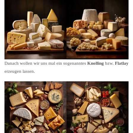
Danach wollen wir uns mal ein sogenanntes
Knolling
bzw.
Flatlay
erzeugen lassen.