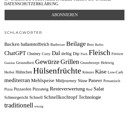
DATENSCHUTZERKLÄRUNG.
SCHLAGWÖRTER
Beilage
Backen
ballaststoffreich
Barbecue
Brot
Buffet
Fleisch
ChatGPT
Dal
deftig
Dip
Chutney
Curry
Frittiert
Fisch
Grillen
Gewürze
Gesundheit
Grundrezept
Hefeteig
Gemüse
Hülsenfrüchte
Käse
Hühnchen
Herbst
Kräuter
Low-Carb
mediterran
Mehlspeise
Paneer
Midjourney
Nüsse
Peruanisch
Resteverwertung
Salat
Pizzaofen
Pizzateig
Pizza
Rind
Schnellkochtopf
Technologie
Schnell
Schmorgericht
traditionell
würzig