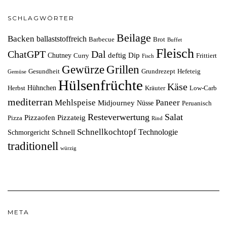
SCHLAGWÖRTER
Beilage
Backen
ballaststoffreich
Barbecue
Brot
Buffet
Fleisch
ChatGPT
Dal
deftig
Dip
Chutney
Curry
Frittiert
Fisch
Grillen
Gewürze
Gesundheit
Grundrezept
Hefeteig
Gemüse
Hülsenfrüchte
Käse
Hühnchen
Herbst
Kräuter
Low-Carb
mediterran
Mehlspeise
Paneer
Midjourney
Nüsse
Peruanisch
Resteverwertung
Salat
Pizzaofen
Pizzateig
Pizza
Rind
Schnellkochtopf
Technologie
Schnell
Schmorgericht
traditionell
würzig
META