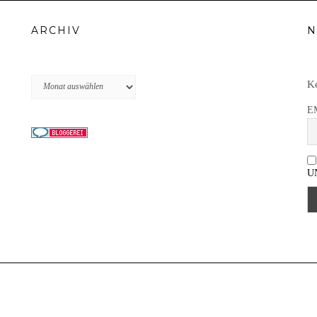
ARCHIV
N
Archiv
Ke
E
U