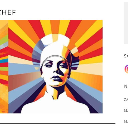
CHEF
S
N
Z
M
M