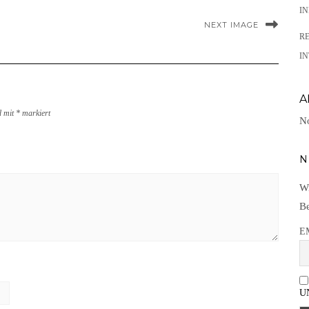
I
NEXT IMAGE
R
IN
A
d mit
*
markiert
No
N
Wi
Be
E
U