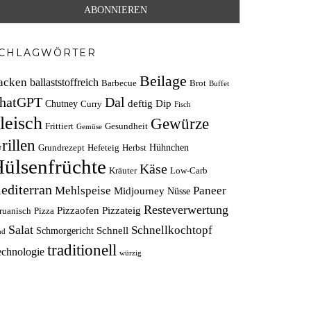
CHLAGWÖRTER
Beilage
acken
ballaststoffreich
Barbecue
Brot
Buffet
hatGPT
Dal
deftig
Dip
Chutney
Curry
Fisch
leisch
Gewürze
Frittiert
Gesundheit
Gemüse
rillen
Hühnchen
Grundrezept
Hefeteig
Herbst
ülsenfrüchte
Käse
Kräuter
Low-Carb
editerran
Mehlspeise
Paneer
Midjourney
Nüsse
Resteverwertung
Pizzaofen
Pizzateig
ruanisch
Pizza
Salat
Schnellkochtopf
Schnell
Schmorgericht
nd
traditionell
echnologie
würzig