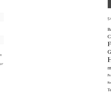
S
B
C
F
G
em
H
ar
m
Pe
Ri
T