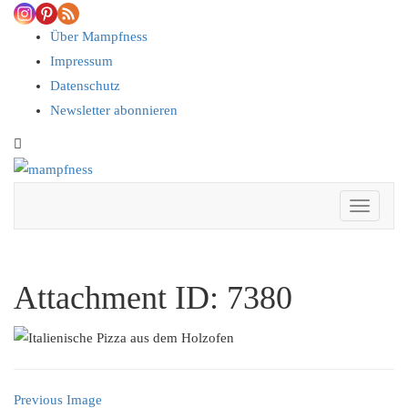
Skip
to
Über Mampfness
content
Impressum
Datenschutz
Newsletter abonnieren
Toggle
header
Toggle 
Attachment ID: 7380
Previous Image