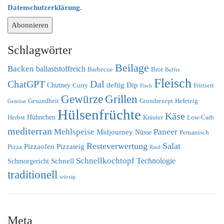
Datenschutzerklärung.
Schlagwörter
Beilage
Backen
ballaststoffreich
Barbecue
Brot
Buffet
Fleisch
ChatGPT
Dal
deftig
Dip
Chutney
Curry
Frittiert
Fisch
Grillen
Gewürze
Gesundheit
Grundrezept
Hefeteig
Gemüse
Hülsenfrüchte
Käse
Hühnchen
Herbst
Kräuter
Low-Carb
mediterran
Mehlspeise
Paneer
Midjourney
Nüsse
Peruanisch
Resteverwertung
Salat
Pizzaofen
Pizzateig
Pizza
Rind
Schnellkochtopf
Technologie
Schnell
Schmorgericht
traditionell
würzig
Meta