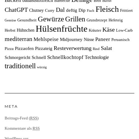
Backen
ballaststoffreich
Barbecue
Brot
Buffet
Fleisch
ChatGPT
Dal
deftig
Dip
Chutney
Curry
Frittiert
Fisch
Grillen
Gewürze
Gesundheit
Grundrezept
Hefeteig
Gemüse
Hülsenfrüchte
Käse
Hühnchen
Herbst
Kräuter
Low-Carb
mediterran
Mehlspeise
Paneer
Midjourney
Nüsse
Peruanisch
Resteverwertung
Salat
Pizzaofen
Pizzateig
Pizza
Rind
Schnellkochtopf
Technologie
Schnell
Schmorgericht
traditionell
würzig
META
Beitrags-Feed (
RSS
)
Kommentare als
RSS
WordPress.org