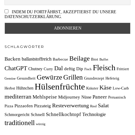
INDEM DU FORTFÄHRST, AKZEPTIERST DU UNSERE
DATENSCHUTZERKLÄRUNG.
SCHLAGWÖRTER
Beilage
Backen
ballaststoffreich
Barbecue
Brot
Buffet
Fleisch
ChatGPT
Dal
deftig
Dip
Chutney
Curry
Frittiert
Fisch
Grillen
Gewürze
Gesundheit
Grundrezept
Hefeteig
Gemüse
Hülsenfrüchte
Käse
Hühnchen
Herbst
Kräuter
Low-Carb
mediterran
Mehlspeise
Paneer
Midjourney
Nüsse
Peruanisch
Resteverwertung
Salat
Pizzaofen
Pizzateig
Pizza
Rind
Schnellkochtopf
Technologie
Schnell
Schmorgericht
traditionell
würzig