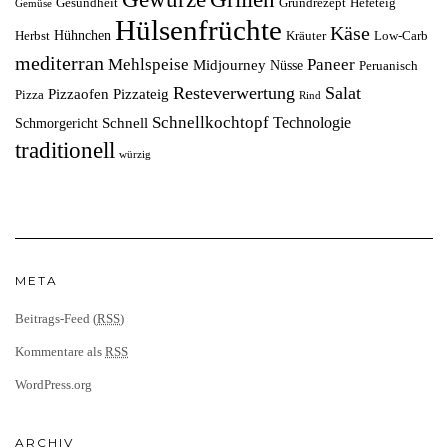
Gesundheit
Grundrezept
Hefeteig
Gemüse
Hülsenfrüchte
Käse
Hühnchen
Herbst
Kräuter
Low-Carb
mediterran
Mehlspeise
Paneer
Midjourney
Nüsse
Peruanisch
Resteverwertung
Salat
Pizzaofen
Pizzateig
Pizza
Rind
Schnellkochtopf
Technologie
Schnell
Schmorgericht
traditionell
würzig
META
Beitrags-Feed (
RSS
)
Kommentare als
RSS
WordPress.org
ARCHIV