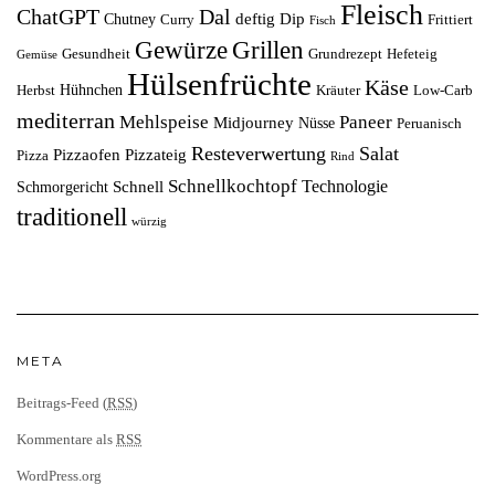
Fleisch
ChatGPT
Dal
deftig
Dip
Chutney
Curry
Frittiert
Fisch
Grillen
Gewürze
Gesundheit
Grundrezept
Hefeteig
Gemüse
Hülsenfrüchte
Käse
Hühnchen
Herbst
Kräuter
Low-Carb
mediterran
Mehlspeise
Paneer
Midjourney
Nüsse
Peruanisch
Resteverwertung
Salat
Pizzaofen
Pizzateig
Pizza
Rind
Schnellkochtopf
Technologie
Schnell
Schmorgericht
traditionell
würzig
META
Beitrags-Feed (
RSS
)
Kommentare als
RSS
WordPress.org