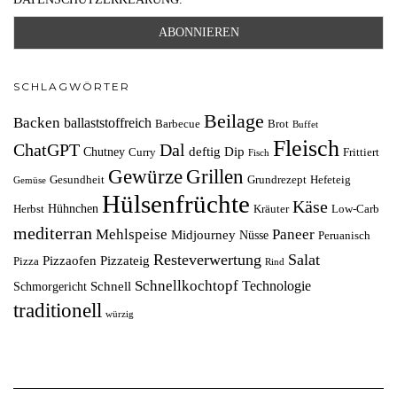
SCHLAGWÖRTER
Beilage
Backen
ballaststoffreich
Barbecue
Brot
Buffet
Fleisch
ChatGPT
Dal
deftig
Dip
Chutney
Curry
Frittiert
Fisch
Grillen
Gewürze
Gesundheit
Grundrezept
Hefeteig
Gemüse
Hülsenfrüchte
Käse
Hühnchen
Herbst
Kräuter
Low-Carb
mediterran
Mehlspeise
Paneer
Midjourney
Nüsse
Peruanisch
Resteverwertung
Salat
Pizzaofen
Pizzateig
Pizza
Rind
Schnellkochtopf
Technologie
Schnell
Schmorgericht
traditionell
würzig