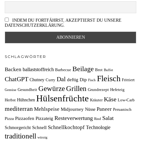
INDEM DU FORTFÄHRST, AKZEPTIERST DU UNSERE
DATENSCHUTZERKLÄRUNG.
SCHLAGWÖRTER
Beilage
Backen
ballaststoffreich
Barbecue
Brot
Buffet
Fleisch
ChatGPT
Dal
deftig
Dip
Chutney
Curry
Frittiert
Fisch
Grillen
Gewürze
Gesundheit
Grundrezept
Hefeteig
Gemüse
Hülsenfrüchte
Käse
Hühnchen
Herbst
Kräuter
Low-Carb
mediterran
Mehlspeise
Paneer
Midjourney
Nüsse
Peruanisch
Resteverwertung
Salat
Pizzaofen
Pizzateig
Pizza
Rind
Schnellkochtopf
Technologie
Schnell
Schmorgericht
traditionell
würzig