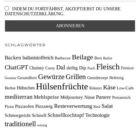
INDEM DU FORTFÄHRST, AKZEPTIERST DU UNSERE
DATENSCHUTZERKLÄRUNG.
SCHLAGWÖRTER
Beilage
Backen
ballaststoffreich
Barbecue
Brot
Buffet
Fleisch
ChatGPT
Dal
deftig
Dip
Chutney
Curry
Frittiert
Fisch
Grillen
Gewürze
Gesundheit
Grundrezept
Hefeteig
Gemüse
Hülsenfrüchte
Käse
Hühnchen
Herbst
Kräuter
Low-Carb
mediterran
Mehlspeise
Paneer
Midjourney
Nüsse
Peruanisch
Resteverwertung
Salat
Pizzaofen
Pizzateig
Pizza
Rind
Schnellkochtopf
Technologie
Schnell
Schmorgericht
traditionell
würzig