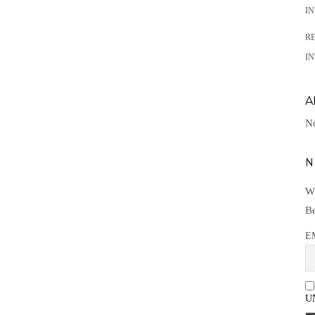
I
R
IN
A
No
N
Wi
Be
E
U