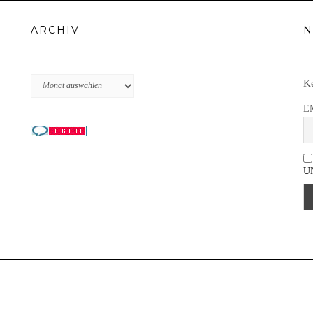
ARCHIV
N
Archiv
Ke
E
U