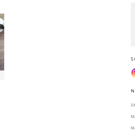
S
N
Z
M
M