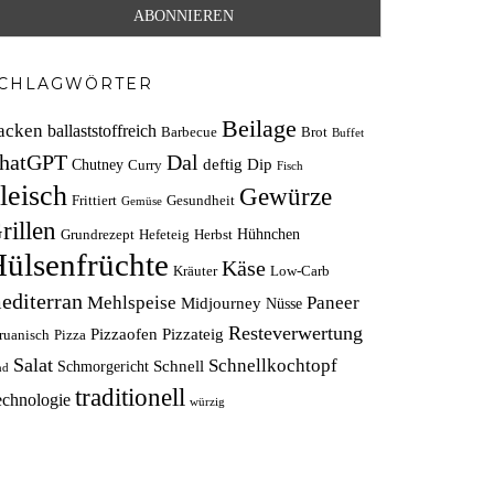
CHLAGWÖRTER
Beilage
acken
ballaststoffreich
Barbecue
Brot
Buffet
hatGPT
Dal
deftig
Dip
Chutney
Curry
Fisch
leisch
Gewürze
Frittiert
Gesundheit
Gemüse
rillen
Hühnchen
Grundrezept
Hefeteig
Herbst
ülsenfrüchte
Käse
Kräuter
Low-Carb
editerran
Mehlspeise
Paneer
Midjourney
Nüsse
Resteverwertung
Pizzaofen
Pizzateig
ruanisch
Pizza
Salat
Schnellkochtopf
Schnell
Schmorgericht
nd
traditionell
echnologie
würzig