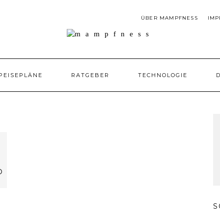
ÜBER MAMPFNESS
IMP
PEISEPLÄNE
RATGEBER
TECHNOLOGIE
D
D
S