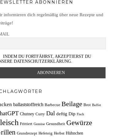
EWSLETTER ABONNIEREN
r informieren dich regelmäßig über neue Rezepte und
iträge!
MAIL
INDEM DU FORTFÄHRST, AKZEPTIERST DU
NSERE DATENSCHUTZERKLÄRUNG.
CHLAGWÖRTER
Beilage
acken
ballaststoffreich
Barbecue
Brot
Buffet
hatGPT
Dal
deftig
Dip
Chutney
Curry
Fisch
leisch
Gewürze
Frittiert
Gesundheit
Gemüse
rillen
Hühnchen
Grundrezept
Hefeteig
Herbst