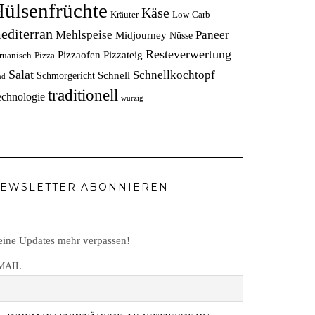
ülsenfrüchte
Käse
Kräuter
Low-Carb
editerran
Mehlspeise
Paneer
Midjourney
Nüsse
Resteverwertung
Pizzaofen
Pizzateig
ruanisch
Pizza
Salat
Schnellkochtopf
Schnell
Schmorgericht
nd
traditionell
echnologie
würzig
EWSLETTER ABONNIEREN
ine Updates mehr verpassen!
MAIL