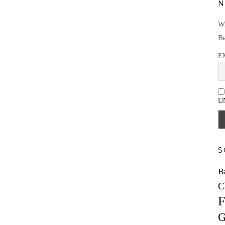
N
Wi
Be
E
U
S
B
C
F
G