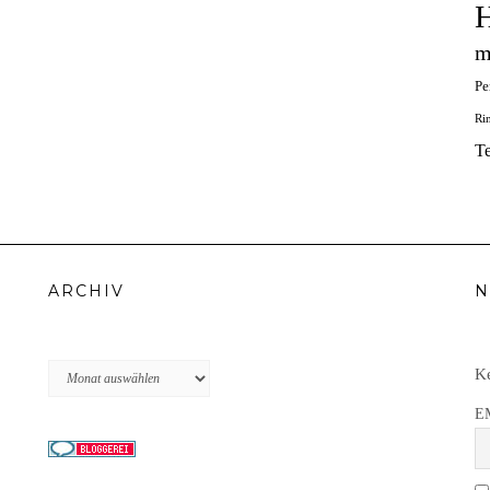
H
m
Pe
Ri
T
ARCHIV
N
Archiv
Ke
E