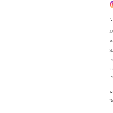
N
Z
M
M
I
R
IN
A
No