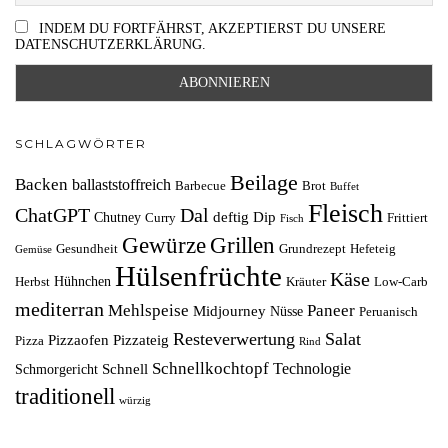
INDEM DU FORTFÄHRST, AKZEPTIERST DU UNSERE
DATENSCHUTZERKLÄRUNG.
SCHLAGWÖRTER
Beilage
Backen
ballaststoffreich
Barbecue
Brot
Buffet
Fleisch
ChatGPT
Dal
deftig
Dip
Chutney
Curry
Frittiert
Fisch
Grillen
Gewürze
Gesundheit
Grundrezept
Hefeteig
Gemüse
Hülsenfrüchte
Käse
Hühnchen
Herbst
Kräuter
Low-Carb
mediterran
Mehlspeise
Paneer
Midjourney
Nüsse
Peruanisch
Resteverwertung
Salat
Pizzaofen
Pizzateig
Pizza
Rind
Schnellkochtopf
Technologie
Schnell
Schmorgericht
traditionell
würzig