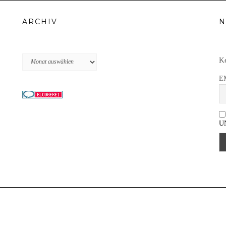
ARCHIV
N
Archiv
Ke
E
U