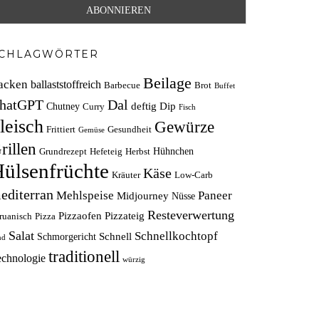
CHLAGWÖRTER
Beilage
acken
ballaststoffreich
Barbecue
Brot
Buffet
hatGPT
Dal
deftig
Dip
Chutney
Curry
Fisch
leisch
Gewürze
Frittiert
Gesundheit
Gemüse
rillen
Hühnchen
Grundrezept
Hefeteig
Herbst
ülsenfrüchte
Käse
Kräuter
Low-Carb
editerran
Mehlspeise
Paneer
Midjourney
Nüsse
Resteverwertung
Pizzaofen
Pizzateig
ruanisch
Pizza
Salat
Schnellkochtopf
Schnell
Schmorgericht
nd
traditionell
echnologie
würzig