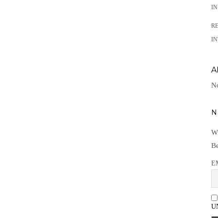
I
R
IN
A
No
N
Wi
Be
E
U