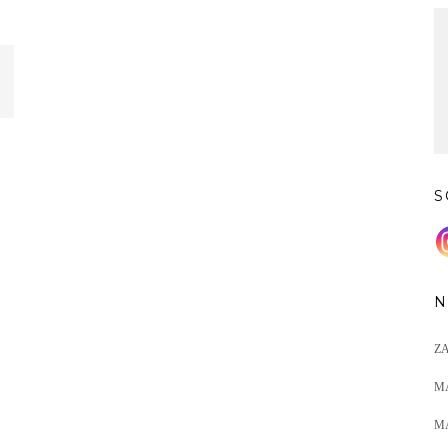
S
N
Z
M
M