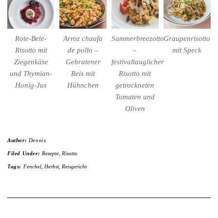
Rote-Bete-
Arroz chaufa
Summerbreezotto
Graupenrisotto
Risotto mit
de pollo –
–
mit Speck
Ziegenkäse
Gebratener
festivaltauglicher
und Thymian-
Reis mit
Risotto mit
Honig-Jus
Hühnchen
getrockneten
Tomaten und
Oliven
Author:
Dennis
Filed Under:
Rezepte
,
Risotto
Tags:
Fenchel
,
Herbst
,
Reisgericht