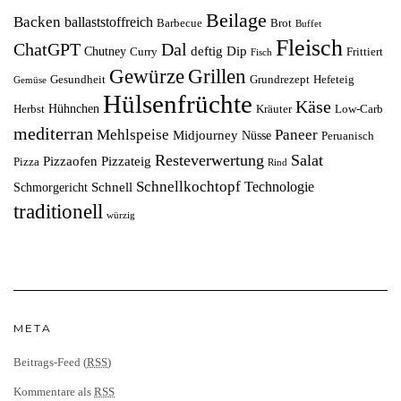
Beilage
Backen
ballaststoffreich
Barbecue
Brot
Buffet
Fleisch
ChatGPT
Dal
deftig
Dip
Chutney
Curry
Frittiert
Fisch
Grillen
Gewürze
Gesundheit
Grundrezept
Hefeteig
Gemüse
Hülsenfrüchte
Käse
Hühnchen
Herbst
Kräuter
Low-Carb
mediterran
Mehlspeise
Paneer
Midjourney
Nüsse
Peruanisch
Resteverwertung
Salat
Pizzaofen
Pizzateig
Pizza
Rind
Schnellkochtopf
Technologie
Schnell
Schmorgericht
traditionell
würzig
META
Beitrags-Feed (
RSS
)
Kommentare als
RSS