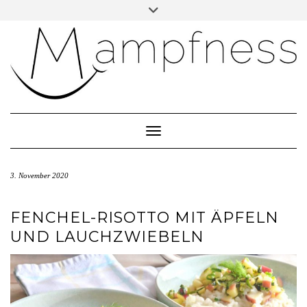
Skip
Toggle
header
to
ÜBER MAMPFNESS
content
IMPRESSUM
DATENSCHUTZ
NEWSLETTER ABONNIEREN
Toggle Navigation
3. November 2020
FENCHEL-RISOTTO MIT ÄPFELN
UND LAUCHZWIEBELN