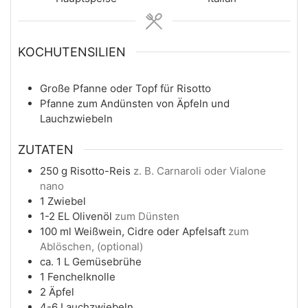
KOCHUTENSILIEN
Große Pfanne oder Topf für Risotto
Pfanne zum Andünsten von Äpfeln und
Lauchzwiebeln
ZUTATEN
250
g
Risotto-Reis
z. B. Carnaroli oder Vialone
nano
1
Zwiebel
1-2
EL
Olivenöl
zum Dünsten
100
ml
Weißwein, Cidre oder Apfelsaft
zum
Ablöschen, (optional)
ca. 1
L
Gemüsebrühe
1
Fenchelknolle
2
Äpfel
4-6
Lauchzwiebeln