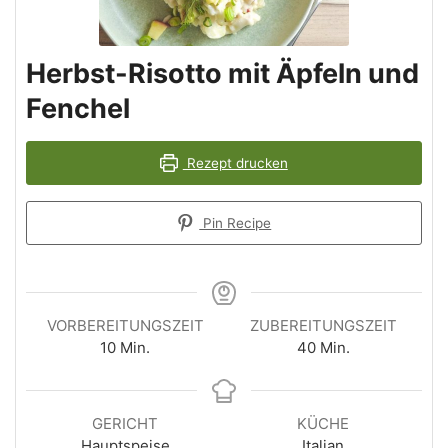
Herbst-Risotto mit Äpfeln und
Fenchel
Rezept drucken
Pin Recipe
VORBEREITUNGSZEIT
ZUBEREITUNGSZEIT
Minuten
Minuten
10
Min.
40
Min.
GERICHT
KÜCHE
Hauptspeise
Italian