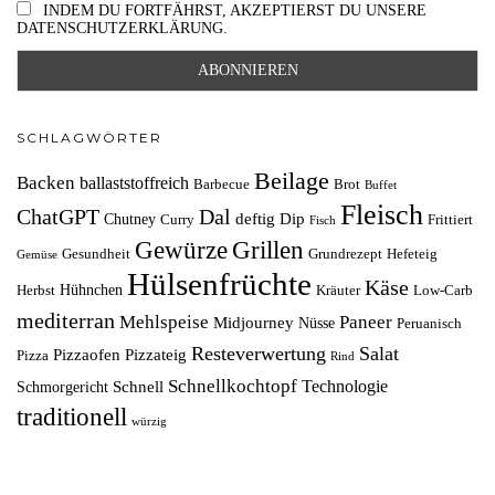
INDEM DU FORTFÄHRST, AKZEPTIERST DU UNSERE
DATENSCHUTZERKLÄRUNG.
SCHLAGWÖRTER
Beilage
Backen
ballaststoffreich
Barbecue
Brot
Buffet
Fleisch
ChatGPT
Dal
deftig
Dip
Chutney
Curry
Frittiert
Fisch
Grillen
Gewürze
Gesundheit
Grundrezept
Hefeteig
Gemüse
Hülsenfrüchte
Käse
Hühnchen
Herbst
Kräuter
Low-Carb
mediterran
Mehlspeise
Paneer
Midjourney
Nüsse
Peruanisch
Resteverwertung
Salat
Pizzaofen
Pizzateig
Pizza
Rind
Schnellkochtopf
Technologie
Schnell
Schmorgericht
traditionell
würzig