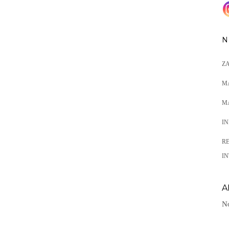
N
Z
M
M
I
R
IN
A
No