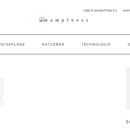
ÜBER MAMPFNESS
IMP
PEISEPLÄNE
RATGEBER
TECHNOLOGIE
D
E
S