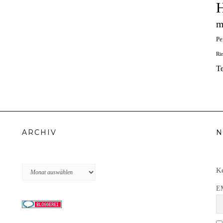
H
m
Pe
Ri
T
ARCHIV
N
Archiv
Ke
E