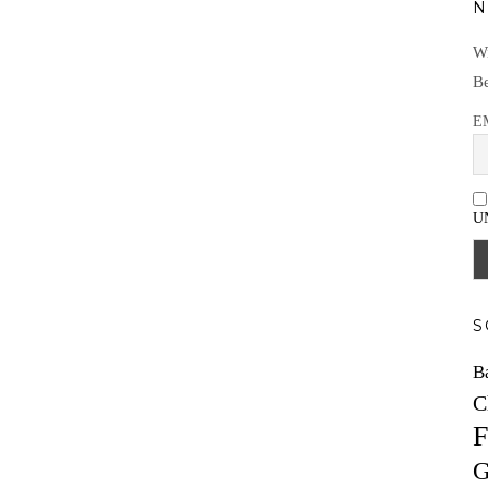
N
Wi
Be
E
U
S
B
C
F
G