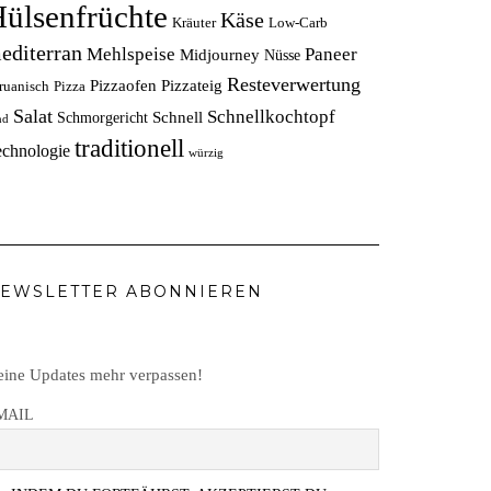
ülsenfrüchte
Käse
Kräuter
Low-Carb
editerran
Mehlspeise
Paneer
Midjourney
Nüsse
Resteverwertung
Pizzaofen
Pizzateig
ruanisch
Pizza
Salat
Schnellkochtopf
Schnell
Schmorgericht
nd
traditionell
echnologie
würzig
EWSLETTER ABONNIEREN
ine Updates mehr verpassen!
MAIL