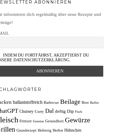
EWSLETTER ABONNIEREN
r informieren dich regelmäßig über neue Rezepte und
iträge!
MAIL
INDEM DU FORTFÄHRST, AKZEPTIERST DU
NSERE DATENSCHUTZERKLÄRUNG.
CHLAGWÖRTER
Beilage
acken
ballaststoffreich
Barbecue
Brot
Buffet
hatGPT
Dal
deftig
Dip
Chutney
Curry
Fisch
leisch
Gewürze
Frittiert
Gesundheit
Gemüse
rillen
Hühnchen
Grundrezept
Hefeteig
Herbst