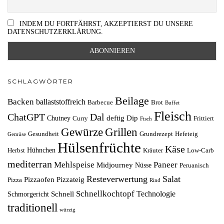
INDEM DU FORTFÄHRST, AKZEPTIERST DU UNSERE
DATENSCHUTZERKLÄRUNG.
SCHLAGWÖRTER
Beilage
Backen
ballaststoffreich
Barbecue
Brot
Buffet
Fleisch
ChatGPT
Dal
deftig
Dip
Chutney
Curry
Frittiert
Fisch
Grillen
Gewürze
Gesundheit
Grundrezept
Hefeteig
Gemüse
Hülsenfrüchte
Käse
Hühnchen
Herbst
Kräuter
Low-Carb
mediterran
Mehlspeise
Paneer
Midjourney
Nüsse
Peruanisch
Resteverwertung
Salat
Pizzaofen
Pizzateig
Pizza
Rind
Schnellkochtopf
Technologie
Schnell
Schmorgericht
traditionell
würzig