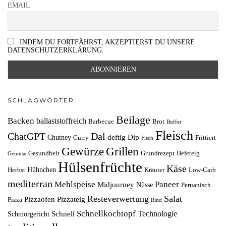
EMAIL
INDEM DU FORTFÄHRST, AKZEPTIERST DU UNSERE
DATENSCHUTZERKLÄRUNG.
SCHLAGWÖRTER
Beilage
Backen
ballaststoffreich
Barbecue
Brot
Buffet
Fleisch
ChatGPT
Dal
deftig
Dip
Chutney
Curry
Frittiert
Fisch
Grillen
Gewürze
Gesundheit
Grundrezept
Hefeteig
Gemüse
Hülsenfrüchte
Käse
Hühnchen
Herbst
Kräuter
Low-Carb
mediterran
Mehlspeise
Paneer
Midjourney
Nüsse
Peruanisch
Resteverwertung
Salat
Pizzaofen
Pizzateig
Pizza
Rind
Schnellkochtopf
Technologie
Schnell
Schmorgericht