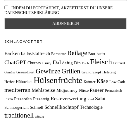
INDEM DU FORTFÄHRST, AKZEPTIERST DU UNSERE
DATENSCHUTZERKLÄRUNG.
SCHLAGWÖRTER
Beilage
Backen
ballaststoffreich
Barbecue
Brot
Buffet
Fleisch
ChatGPT
Dal
deftig
Dip
Chutney
Curry
Frittiert
Fisch
Grillen
Gewürze
Gesundheit
Grundrezept
Hefeteig
Gemüse
Hülsenfrüchte
Käse
Hühnchen
Herbst
Kräuter
Low-Carb
mediterran
Mehlspeise
Paneer
Midjourney
Nüsse
Peruanisch
Resteverwertung
Salat
Pizzaofen
Pizzateig
Pizza
Rind
Schnellkochtopf
Technologie
Schnell
Schmorgericht
traditionell
würzig