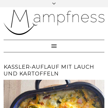
Skip
Toggle
header
to
ÜBER MAMPFNESS
content
IMPRESSUM
DATENSCHUTZ
NEWSLETTER ABONNIEREN
Toggle Navigation
KASSLER-AUFLAUF MIT LAUCH
UND KARTOFFELN