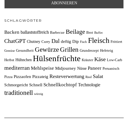
SCHLAGWÖRTER
Beilage
Backen
ballaststoffreich
Barbecue
Brot
Buffet
Fleisch
ChatGPT
Dal
deftig
Dip
Chutney
Curry
Frittiert
Fisch
Grillen
Gewürze
Gesundheit
Grundrezept
Hefeteig
Gemüse
Hülsenfrüchte
Käse
Hühnchen
Herbst
Kräuter
Low-Carb
mediterran
Mehlspeise
Paneer
Midjourney
Nüsse
Peruanisch
Resteverwertung
Salat
Pizzaofen
Pizzateig
Pizza
Rind
Schnellkochtopf
Technologie
Schnell
Schmorgericht
traditionell
würzig