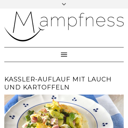
Skip
Toggle
header
to
ÜBER MAMPFNESS
content
IMPRESSUM
DATENSCHUTZ
NEWSLETTER ABONNIEREN
Toggle Navigation
KASSLER-AUFLAUF MIT LAUCH
UND KARTOFFELN