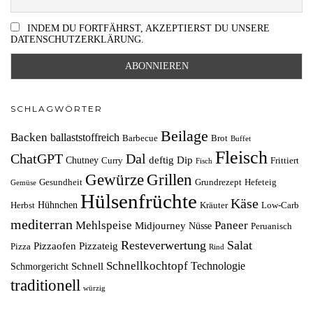
INDEM DU FORTFÄHRST, AKZEPTIERST DU UNSERE
DATENSCHUTZERKLÄRUNG.
SCHLAGWÖRTER
Beilage
Backen
ballaststoffreich
Barbecue
Brot
Buffet
Fleisch
ChatGPT
Dal
deftig
Dip
Chutney
Curry
Frittiert
Fisch
Grillen
Gewürze
Gesundheit
Grundrezept
Hefeteig
Gemüse
Hülsenfrüchte
Käse
Hühnchen
Herbst
Kräuter
Low-Carb
mediterran
Mehlspeise
Paneer
Midjourney
Nüsse
Peruanisch
Resteverwertung
Salat
Pizzaofen
Pizzateig
Pizza
Rind
Schnellkochtopf
Technologie
Schnell
Schmorgericht
traditionell
würzig