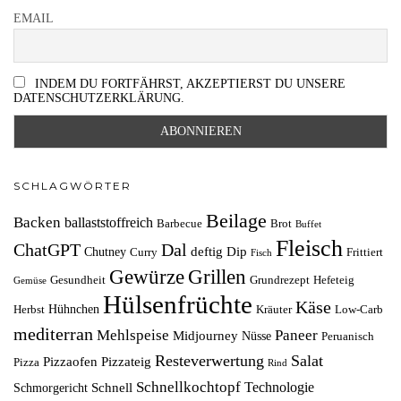
EMAIL
INDEM DU FORTFÄHRST, AKZEPTIERST DU UNSERE
DATENSCHUTZERKLÄRUNG.
SCHLAGWÖRTER
Beilage
Backen
ballaststoffreich
Barbecue
Brot
Buffet
Fleisch
ChatGPT
Dal
deftig
Dip
Chutney
Curry
Frittiert
Fisch
Grillen
Gewürze
Gesundheit
Grundrezept
Hefeteig
Gemüse
Hülsenfrüchte
Käse
Hühnchen
Herbst
Kräuter
Low-Carb
mediterran
Mehlspeise
Paneer
Midjourney
Nüsse
Peruanisch
Resteverwertung
Salat
Pizzaofen
Pizzateig
Pizza
Rind
Schnellkochtopf
Technologie
Schnell
Schmorgericht