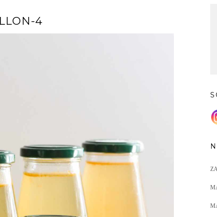
LLON-4
S
N
Z
M
M