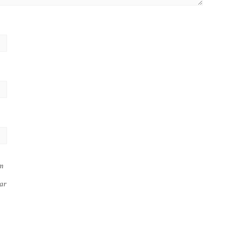
em
ar