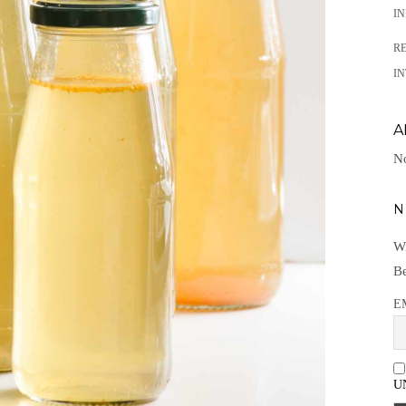
I
R
IN
A
No
N
Wi
Be
E
U