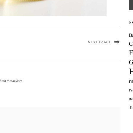
S
B
NEXT IMAGE
C
F
G
H
m
d mit
*
markiert
Pe
Ri
T