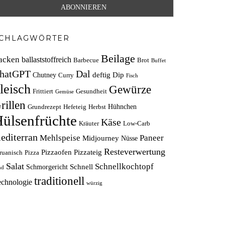
CHLAGWÖRTER
Beilage
acken
ballaststoffreich
Barbecue
Brot
Buffet
hatGPT
Dal
deftig
Dip
Chutney
Curry
Fisch
leisch
Gewürze
Frittiert
Gesundheit
Gemüse
rillen
Hühnchen
Grundrezept
Hefeteig
Herbst
ülsenfrüchte
Käse
Kräuter
Low-Carb
editerran
Mehlspeise
Paneer
Midjourney
Nüsse
Resteverwertung
Pizzaofen
Pizzateig
ruanisch
Pizza
Salat
Schnellkochtopf
Schnell
Schmorgericht
nd
traditionell
echnologie
würzig