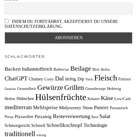
INDEM DU FORTFÄHRST, AKZEPTIERST DU UNSERE
DATENSCHUTZERKLÄRUNG.
SCHLAGWÖRTER
Beilage
Backen
ballaststoffreich
Barbecue
Brot
Buffet
Fleisch
ChatGPT
Dal
deftig
Dip
Chutney
Curry
Frittiert
Fisch
Grillen
Gewürze
Gesundheit
Grundrezept
Hefeteig
Gemüse
Hülsenfrüchte
Käse
Hühnchen
Herbst
Kräuter
Low-Carb
mediterran
Mehlspeise
Paneer
Midjourney
Nüsse
Peruanisch
Resteverwertung
Salat
Pizzaofen
Pizzateig
Pizza
Rind
Schnellkochtopf
Technologie
Schnell
Schmorgericht
traditionell
würzig