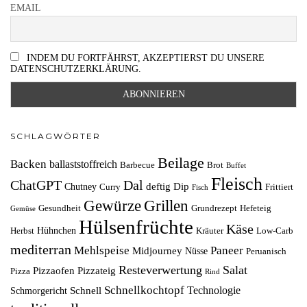
EMAIL
INDEM DU FORTFÄHRST, AKZEPTIERST DU UNSERE
DATENSCHUTZERKLÄRUNG.
SCHLAGWÖRTER
Beilage
Backen
ballaststoffreich
Barbecue
Brot
Buffet
Fleisch
ChatGPT
Dal
deftig
Dip
Chutney
Curry
Frittiert
Fisch
Grillen
Gewürze
Gesundheit
Grundrezept
Hefeteig
Gemüse
Hülsenfrüchte
Käse
Hühnchen
Herbst
Kräuter
Low-Carb
mediterran
Mehlspeise
Paneer
Midjourney
Nüsse
Peruanisch
Resteverwertung
Salat
Pizzaofen
Pizzateig
Pizza
Rind
Schnellkochtopf
Technologie
Schnell
Schmorgericht