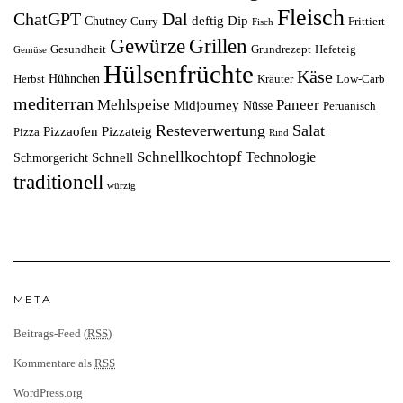
Fleisch
ChatGPT
Dal
deftig
Dip
Chutney
Curry
Frittiert
Fisch
Grillen
Gewürze
Gesundheit
Grundrezept
Hefeteig
Gemüse
Hülsenfrüchte
Käse
Hühnchen
Herbst
Kräuter
Low-Carb
mediterran
Mehlspeise
Paneer
Midjourney
Nüsse
Peruanisch
Resteverwertung
Salat
Pizzaofen
Pizzateig
Pizza
Rind
Schnellkochtopf
Technologie
Schnell
Schmorgericht
traditionell
würzig
META
Beitrags-Feed (
RSS
)
Kommentare als
RSS
WordPress.org