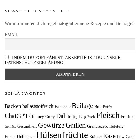
NEWSLETTER ABONNIEREN
Wir informieren dich regelmäßig über neue Rezepte und Beiträge!
EMAIL
INDEM DU FORTFÄHRST, AKZEPTIERST DU UNSERE
DATENSCHUTZERKLÄRUNG.
SCHLAGWÖRTER
Beilage
Backen
ballaststoffreich
Barbecue
Brot
Buffet
Fleisch
ChatGPT
Dal
deftig
Dip
Chutney
Curry
Frittiert
Fisch
Grillen
Gewürze
Gesundheit
Grundrezept
Hefeteig
Gemüse
Hülsenfrüchte
Käse
Hühnchen
Herbst
Kräuter
Low-Carb