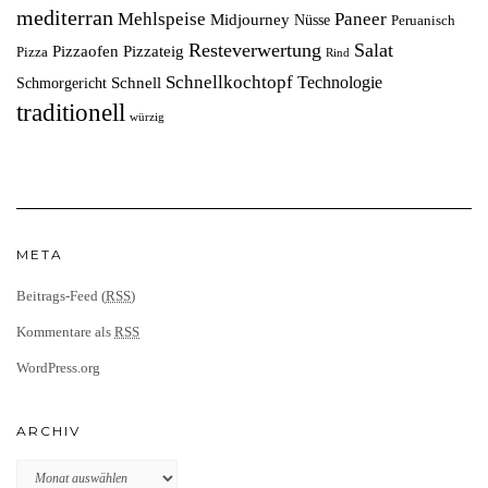
mediterran
Mehlspeise
Paneer
Midjourney
Nüsse
Peruanisch
Resteverwertung
Salat
Pizzaofen
Pizzateig
Pizza
Rind
Schnellkochtopf
Technologie
Schnell
Schmorgericht
traditionell
würzig
META
Beitrags-Feed (
RSS
)
Kommentare als
RSS
WordPress.org
ARCHIV
Archiv