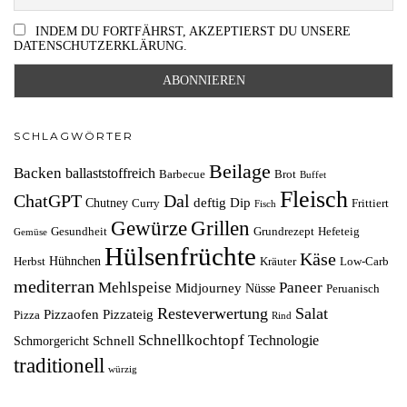
INDEM DU FORTFÄHRST, AKZEPTIERST DU UNSERE
DATENSCHUTZERKLÄRUNG.
SCHLAGWÖRTER
Beilage
Backen
ballaststoffreich
Barbecue
Brot
Buffet
Fleisch
ChatGPT
Dal
deftig
Dip
Chutney
Curry
Frittiert
Fisch
Grillen
Gewürze
Gesundheit
Grundrezept
Hefeteig
Gemüse
Hülsenfrüchte
Käse
Hühnchen
Herbst
Kräuter
Low-Carb
mediterran
Mehlspeise
Paneer
Midjourney
Nüsse
Peruanisch
Resteverwertung
Salat
Pizzaofen
Pizzateig
Pizza
Rind
Schnellkochtopf
Technologie
Schnell
Schmorgericht
traditionell
würzig