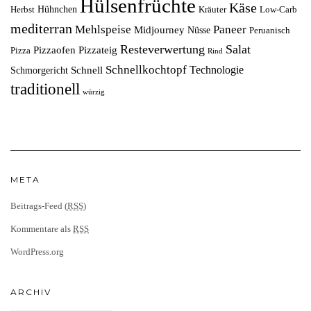
Hülsenfrüchte
Käse
Hühnchen
Herbst
Kräuter
Low-Carb
mediterran
Mehlspeise
Paneer
Midjourney
Nüsse
Peruanisch
Resteverwertung
Salat
Pizzaofen
Pizzateig
Pizza
Rind
Schnellkochtopf
Technologie
Schnell
Schmorgericht
traditionell
würzig
META
Beitrags-Feed (
RSS
)
Kommentare als
RSS
WordPress.org
ARCHIV