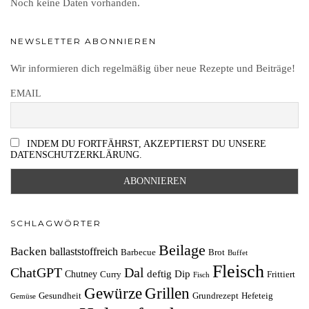
Noch keine Daten vorhanden.
NEWSLETTER ABONNIEREN
Wir informieren dich regelmäßig über neue Rezepte und Beiträge!
EMAIL
INDEM DU FORTFÄHRST, AKZEPTIERST DU UNSERE
DATENSCHUTZERKLÄRUNG.
SCHLAGWÖRTER
Beilage
Backen
ballaststoffreich
Barbecue
Brot
Buffet
Fleisch
ChatGPT
Dal
deftig
Dip
Chutney
Curry
Frittiert
Fisch
Grillen
Gewürze
Gesundheit
Grundrezept
Hefeteig
Gemüse