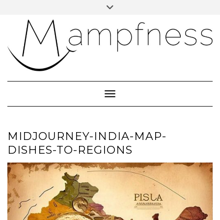
Skip
Toggle
header
to
ÜBER MAMPFNESS
content
IMPRESSUM
DATENSCHUTZ
NEWSLETTER ABONNIEREN
Toggle Navigation
MIDJOURNEY-INDIA-MAP-
DISHES-TO-REGIONS