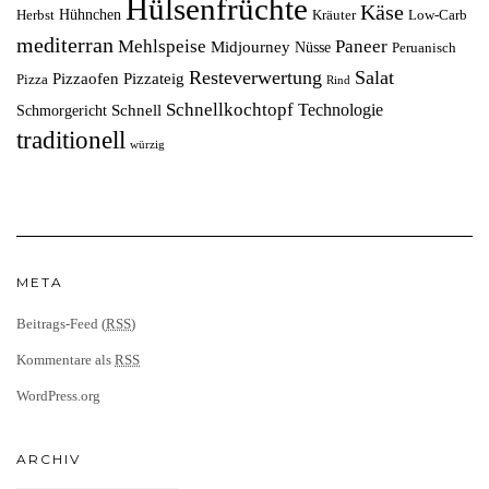
Hülsenfrüchte
Käse
Hühnchen
Herbst
Kräuter
Low-Carb
mediterran
Mehlspeise
Paneer
Midjourney
Nüsse
Peruanisch
Resteverwertung
Salat
Pizzaofen
Pizzateig
Pizza
Rind
Schnellkochtopf
Technologie
Schnell
Schmorgericht
traditionell
würzig
META
Beitrags-Feed (
RSS
)
Kommentare als
RSS
WordPress.org
ARCHIV