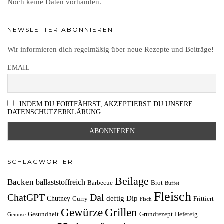
Noch keine Daten vorhanden.
NEWSLETTER ABONNIEREN
Wir informieren dich regelmäßig über neue Rezepte und Beiträge!
EMAIL
INDEM DU FORTFÄHRST, AKZEPTIERST DU UNSERE
DATENSCHUTZERKLÄRUNG.
SCHLAGWÖRTER
Beilage
Backen
ballaststoffreich
Barbecue
Brot
Buffet
Fleisch
ChatGPT
Dal
deftig
Dip
Chutney
Curry
Frittiert
Fisch
Grillen
Gewürze
Gesundheit
Grundrezept
Hefeteig
Gemüse