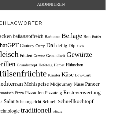
CHLAGWÖRTER
Beilage
acken
ballaststoffreich
Barbecue
Brot
Buffet
hatGPT
Dal
deftig
Dip
Chutney
Curry
Fisch
leisch
Gewürze
Frittiert
Gesundheit
Gemüse
rillen
Hühnchen
Grundrezept
Hefeteig
Herbst
ülsenfrüchte
Käse
Kräuter
Low-Carb
editerran
Mehlspeise
Paneer
Midjourney
Nüsse
Resteverwertung
Pizzaofen
Pizzateig
ruanisch
Pizza
Salat
Schnellkochtopf
Schnell
Schmorgericht
nd
traditionell
echnologie
würzig