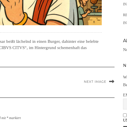
I
R
IN
A
äsar beißt lächelnd in einen Burger, dahinter eine belebte
„CIBVS CITVS“, im Hintergrund schemenhaft das
No
N
Wi
NEXT IMAGE
Be
E
d mit
*
markiert
U