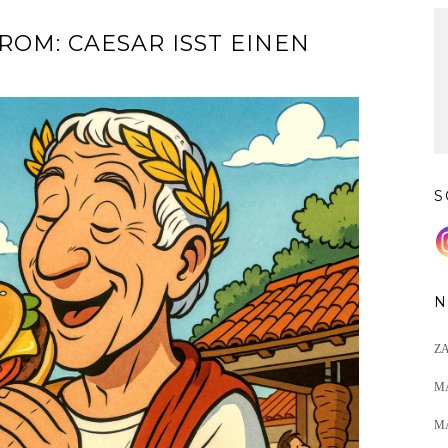
ROM: CAESAR ISST EINEN
S
N
Z
M
M