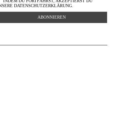
INDEM DU FORTFÄHRST, AKZEPTIERST DU
NSERE DATENSCHUTZERKLÄRUNG.