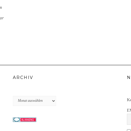
em
ar
ARCHIV
N
Archiv
Ke
E