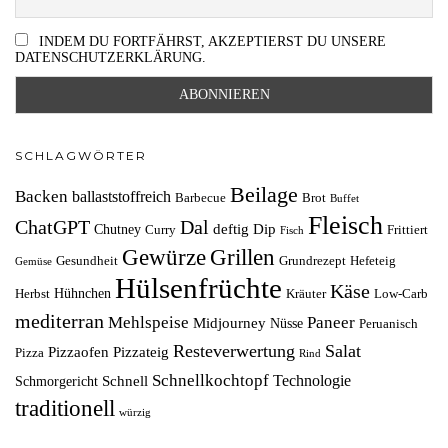
INDEM DU FORTFÄHRST, AKZEPTIERST DU UNSERE
DATENSCHUTZERKLÄRUNG.
SCHLAGWÖRTER
Beilage
Backen
ballaststoffreich
Barbecue
Brot
Buffet
Fleisch
ChatGPT
Dal
deftig
Dip
Chutney
Curry
Frittiert
Fisch
Grillen
Gewürze
Gesundheit
Grundrezept
Hefeteig
Gemüse
Hülsenfrüchte
Käse
Hühnchen
Herbst
Kräuter
Low-Carb
mediterran
Mehlspeise
Paneer
Midjourney
Nüsse
Peruanisch
Resteverwertung
Salat
Pizzaofen
Pizzateig
Pizza
Rind
Schnellkochtopf
Technologie
Schnell
Schmorgericht
traditionell
würzig