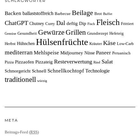
SCHLAGWÖRTER
Beilage
Backen
ballaststoffreich
Barbecue
Brot
Buffet
Fleisch
ChatGPT
Dal
deftig
Dip
Chutney
Curry
Frittiert
Fisch
Grillen
Gewürze
Gesundheit
Grundrezept
Hefeteig
Gemüse
Hülsenfrüchte
Käse
Hühnchen
Herbst
Kräuter
Low-Carb
mediterran
Mehlspeise
Paneer
Midjourney
Nüsse
Peruanisch
Resteverwertung
Salat
Pizzaofen
Pizzateig
Pizza
Rind
Schnellkochtopf
Technologie
Schnell
Schmorgericht
traditionell
würzig
META
Beitrags-Feed (
RSS
)