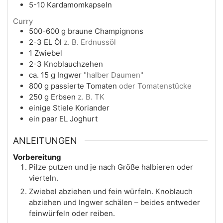
5-10
Kardamomkapseln
Curry
500-600
g
braune Champignons
2-3
EL
Öl
z. B. Erdnussöl
1
Zwiebel
2-3
Knoblauchzehen
ca. 15
g
Ingwer
"halber Daumen"
800
g
passierte Tomaten
oder Tomatenstücke
250
g
Erbsen
z. B. TK
einige
Stiele
Koriander
ein paar
EL
Joghurt
ANLEITUNGEN
Vorbereitung
Pilze putzen und je nach Größe halbieren oder
vierteln.
Zwiebel abziehen und fein würfeln. Knoblauch
abziehen und Ingwer schälen – beides entweder
feinwürfeln oder reiben.