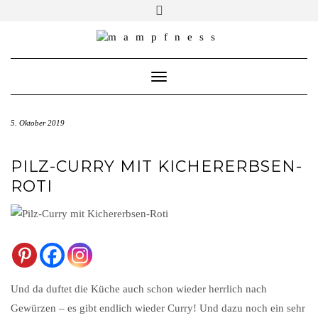
Skip
Toggle
header
to
ÜBER MAMPFNESS
content
IMPRESSUM
Toggle Navigation
DATENSCHUTZ
NEWSLETTER ABONNIEREN
5. Oktober 2019
PILZ-CURRY MIT KICHERERBSEN-
ROTI
Und da duftet die Küche auch schon wieder herrlich nach
Gewürzen – es gibt endlich wieder Curry! Und dazu noch ein sehr