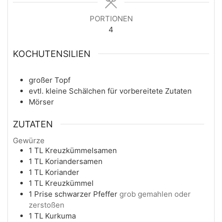
PORTIONEN
4
KOCHUTENSILIEN
großer Topf
evtl. kleine Schälchen für vorbereitete Zutaten
Mörser
ZUTATEN
Gewürze
1
TL
Kreuzkümmelsamen
1
TL
Koriandersamen
1
TL
Koriander
1
TL
Kreuzkümmel
1
Prise
schwarzer Pfeffer
grob gemahlen oder
zerstoßen
1
TL
Kurkuma