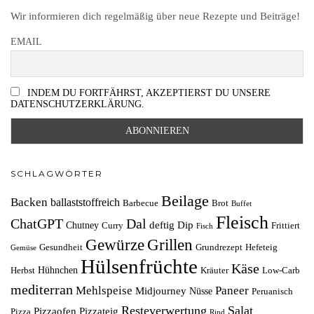
Wir informieren dich regelmäßig über neue Rezepte und Beiträge!
EMAIL
INDEM DU FORTFÄHRST, AKZEPTIERST DU UNSERE
DATENSCHUTZERKLÄRUNG.
SCHLAGWÖRTER
Beilage
Backen
ballaststoffreich
Barbecue
Brot
Buffet
Fleisch
ChatGPT
Dal
deftig
Dip
Chutney
Curry
Frittiert
Fisch
Grillen
Gewürze
Gesundheit
Grundrezept
Hefeteig
Gemüse
Hülsenfrüchte
Käse
Hühnchen
Herbst
Kräuter
Low-Carb
mediterran
Mehlspeise
Paneer
Midjourney
Nüsse
Peruanisch
Resteverwertung
Salat
Pizzaofen
Pizzateig
Pizza
Rind