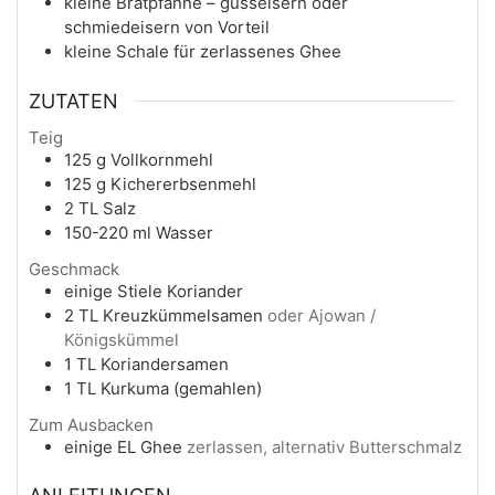
kleine Bratpfanne – gusseisern oder
schmiedeisern von Vorteil
kleine Schale für zerlassenes Ghee
ZUTATEN
Teig
125
g
Vollkornmehl
125
g
Kichererbsenmehl
2
TL
Salz
150-220
ml
Wasser
Geschmack
einige
Stiele
Koriander
2
TL
Kreuzkümmelsamen
oder Ajowan /
Königskümmel
1
TL
Koriandersamen
1
TL
Kurkuma (gemahlen)
Zum Ausbacken
einige
EL
Ghee
zerlassen, alternativ Butterschmalz