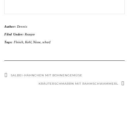
Author:
Dennis
Filed Under:
Rezepte
Tags:
Fleisch
,
Kohl
,
Nüsse
,
scharf
SALBEI-HÄHNCHEN MIT BOHNENGEMÜSE
KRÄUTERSCHMARRN MIT RAHMSCHWAMMERL