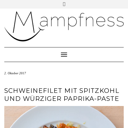
Skip
Toggle
header
to
ÜBER MAMPFNESS
content
IMPRESSUM
DATENSCHUTZ
NEWSLETTER ABONNIEREN
Toggle Navigation
2. Oktober 2017
SCHWEINEFILET MIT SPITZKOHL
UND WÜRZIGER PAPRIKA-PASTE