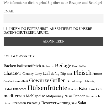
Wir informieren dich regelmäßig über neue Rezepte und Beiträge!
EMAIL
INDEM DU FORTFÄHRST, AKZEPTIERST DU UNSERE
DATENSCHUTZERKLÄRUNG.
SCHLAGWÖRTER
Beilage
Backen
ballaststoffreich
Barbecue
Brot
Buffet
Fleisch
ChatGPT
Dal
deftig
Dip
Chutney
Curry
Frittiert
Fisch
Grillen
Gewürze
Gesundheit
Grundrezept
Hefeteig
Gemüse
Hülsenfrüchte
Käse
Hühnchen
Herbst
Kräuter
Low-Carb
mediterran
Mehlspeise
Paneer
Midjourney
Nüsse
Peruanisch
Resteverwertung
Salat
Pizzaofen
Pizzateig
Pizza
Rind