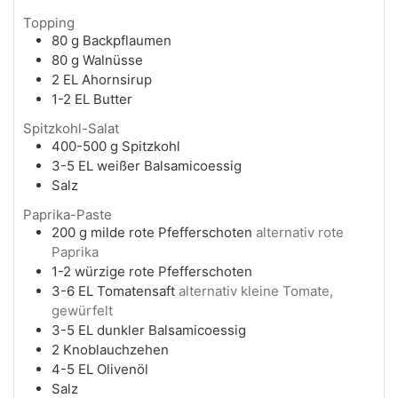
Topping
80
g
Backpflaumen
80
g
Walnüsse
2
EL
Ahornsirup
1-2
EL
Butter
Spitzkohl-Salat
400-500
g
Spitzkohl
3-5
EL
weißer Balsamicoessig
Salz
Paprika-Paste
200
g
milde rote Pfefferschoten
alternativ rote
Paprika
1-2
würzige rote Pfefferschoten
3-6
EL
Tomatensaft
alternativ kleine Tomate,
gewürfelt
3-5
EL
dunkler Balsamicoessig
2
Knoblauchzehen
4-5
EL
Olivenöl
Salz