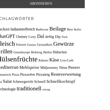
CHLAGWÖRTER
Beilage
acken
ballaststoffreich
Barbecue
Brot
Buffet
hatGPT
Dal
deftig
Dip
Chutney
Curry
Fisch
leisch
Gewürze
Frittiert
Gesundheit
Gemüse
rillen
Hühnchen
Grundrezept
Hefeteig
Herbst
ülsenfrüchte
Käse
Kräuter
Low-Carb
editerran
Mehlspeise
Paneer
Midjourney
Nüsse
Resteverwertung
Pizzaofen
Pizzateig
ruanisch
Pizza
Salat
Schnellkochtopf
Schnell
Schmorgericht
nd
traditionell
echnologie
würzig