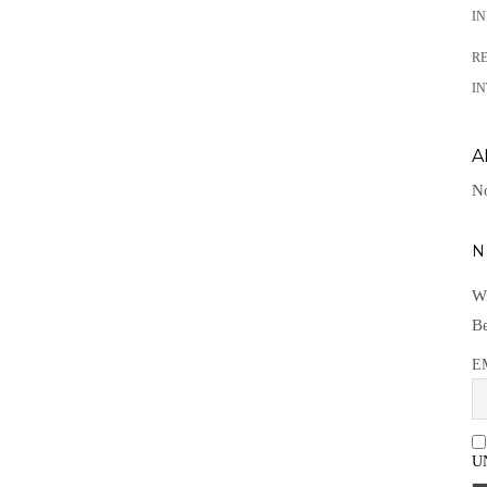
I
R
IN
A
No
N
Wi
Be
E
U