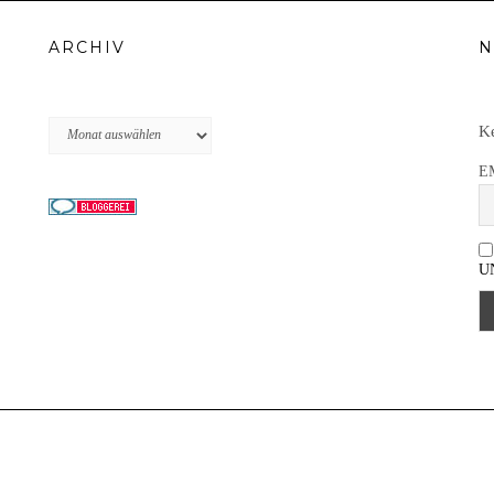
ARCHIV
N
Archiv
Ke
E
U