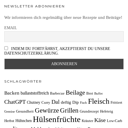
NEWSLETTER ABONNIEREN
Wir informieren dich regelmäßig über neue Rezepte und Beiträge!
EMAIL
INDEM DU FORTFÄHRST, AKZEPTIERST DU UNSERE
DATENSCHUTZERKLÄRUNG.
SCHLAGWÖRTER
Beilage
Backen
ballaststoffreich
Barbecue
Brot
Buffet
Fleisch
ChatGPT
Dal
deftig
Dip
Chutney
Curry
Frittiert
Fisch
Grillen
Gewürze
Gesundheit
Grundrezept
Hefeteig
Gemüse
Hülsenfrüchte
Käse
Hühnchen
Herbst
Kräuter
Low-Carb