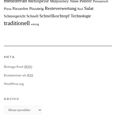
mediterran
Mehlspeise
Paneer
Midjourney
Nüsse
Peruanisch
Resteverwertung
Salat
Pizzaofen
Pizzateig
Pizza
Rind
Schnellkochtopf
Technologie
Schnell
Schmorgericht
traditionell
würzig
META
Beitrags-Feed (
RSS
)
Kommentare als
RSS
WordPress.org
ARCHIV
Archiv